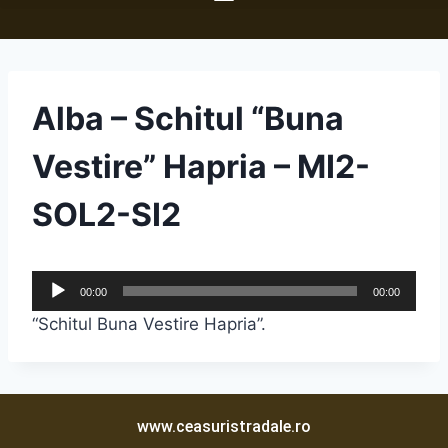
Alba – Schitul “Buna
Vestire” Hapria – MI2-
SOL2-SI2
A
00:00
00:00
u
“Schitul Buna Vestire Hapria”.
d
i
o
P
www.ceasuristradale.ro
l