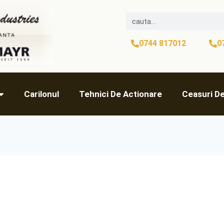
0744 817012
0
Carilonul
Tehnici De Actionare
Ceasuri D